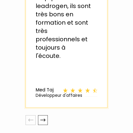
leadrogen, ils sont
dyn
très bons en
pro
formation et sont
No
très
ra
professionnels et
pas
toujours à
vit
l'écoute.
sup
Be
trav
Med Taj
Eric
Développeur d'affaires
PDG