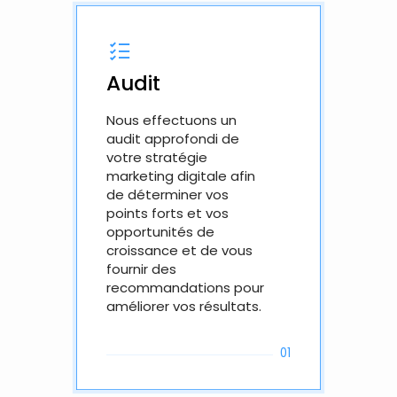
Audit
Pla
Nous effectuons un
Nous
audit approfondi de
la c
votre stratégie
strat
marketing digitale afin
créa
de déterminer vos
améli
points forts et vos
mark
opportunités de
servi
croissance et de vous
géné
fournir des
mani
recommandations pour
améliorer vos résultats.
01