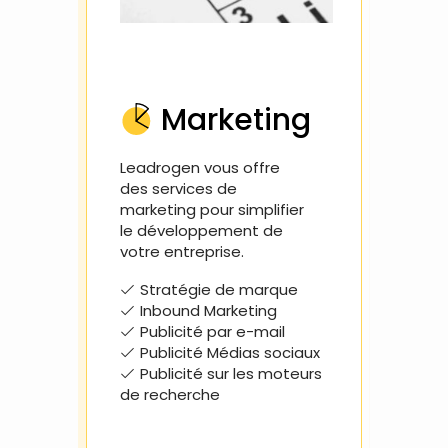
Marketing
Leadrogen vous offre
des services de
Nous
marketing pour simplifier
inte
le développement de
votre entreprise.
Co
Hub
Stratégie de marque
Ac
Inbound Marketing
Ge
Publicité par e-mail
Ap
Publicité Médias sociaux
d'ac
Publicité sur les moteurs
de recherche